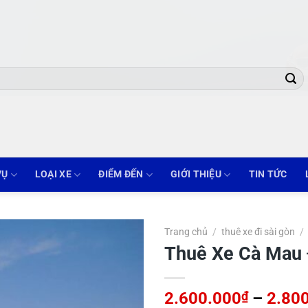
VỤ
LOẠI XE
ĐIỂM ĐẾN
GIỚI THIỆU
TIN TỨC
Trang chủ
/
thuê xe đi sài gòn
/
Thuê Xe Cà Mau Đ
2.600.000
₫
–
2.80