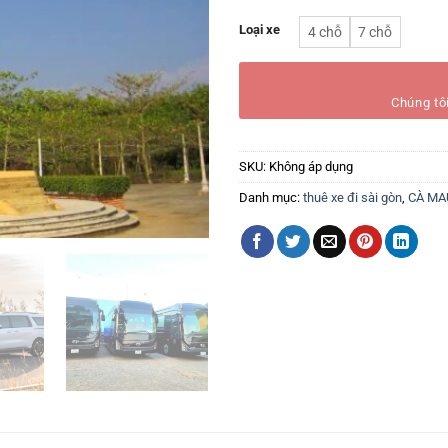
Loại xe
4 chỗ
7 chỗ
Chúng tôi
SKU:
Không áp dụng
Danh mục:
thuê xe đi sài gòn
,
CÀ MA