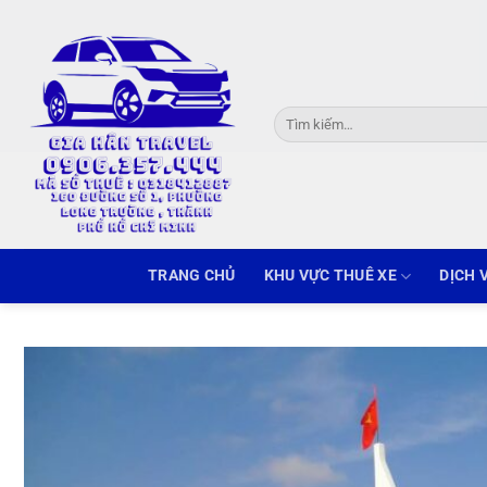
Skip
to
content
Tìm
kiếm:
TRANG CHỦ
KHU VỰC THUÊ XE
DỊCH 