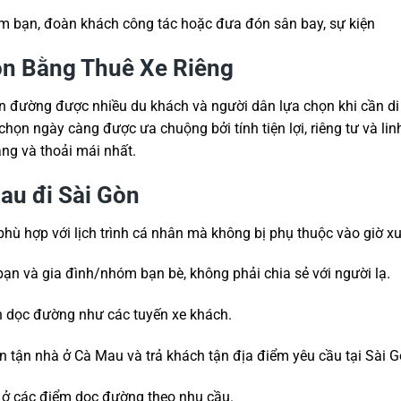
hóm bạn, đoàn khách công tác hoặc đưa đón sân bay, sự kiện
òn Bằng Thuê Xe Riêng
ến đường được nhiều du khách và người dân lựa chọn khi cần di
chọn ngày càng được ưa chuộng bởi tính tiện lợi, riêng tư và li
ng và thoải mái nhất.
Mau đi Sài Gòn
 phù hợp với lịch trình cá nhân mà không bị phụ thuộc vào giờ x
bạn và gia đình/nhóm bạn bè, không phải chia sẻ với người lạ.
h dọc đường như các tuyến xe khách.
ạn tận nhà ở Cà Mau và trả khách tận địa điểm yêu cầu tại Sài G
ỉ ở các điểm dọc đường theo nhu cầu.