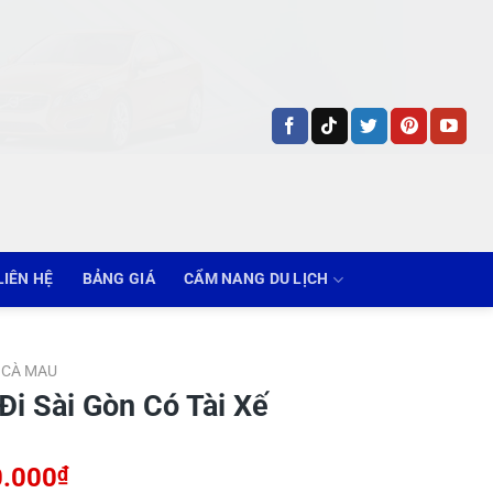
LIÊN HỆ
BẢNG GIÁ
CẨM NANG DU LỊCH
CÀ MAU
i Sài Gòn Có Tài Xế
Khoảng
0.000
₫