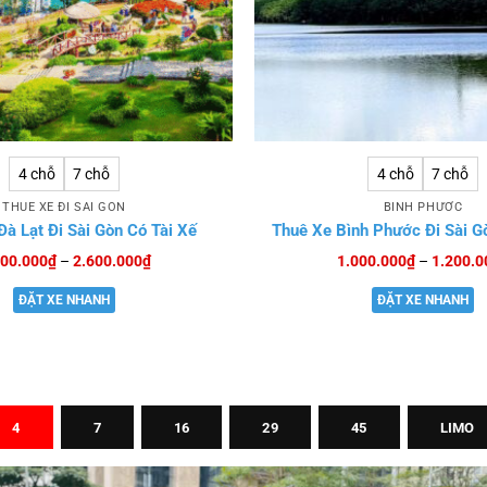
4 chỗ
7 chỗ
4 chỗ
7 chỗ
THUÊ XE ĐI SÀI GÒN
BÌNH PHƯỚC
à Lạt Đi Sài Gòn Có Tài Xế
Thuê Xe Bình Phước Đi Sài G
Khoảng
400.000
₫
–
2.600.000
₫
1.000.000
₫
–
1.200.0
giá:
từ
ĐẶT XE NHANH
ĐẶT XE NHANH
2.400.000₫
đến
2.600.000₫
4
7
16
29
45
LIMO