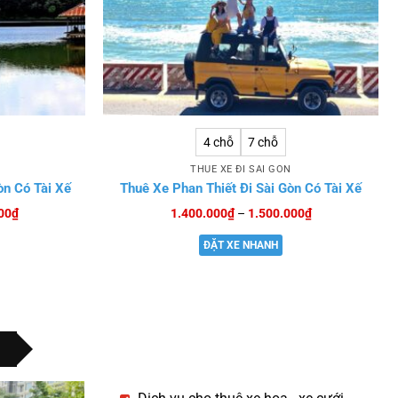
4 chỗ
7 chỗ
THUÊ XE ĐI SÀI GÒN
òn Có Tài Xế
Thuê Xe Phan Thiết Đi Sài Gòn Có Tài Xế
Khoảng
Khoảng
00
₫
1.400.000
₫
–
1.500.000
₫
giá:
giá:
từ
từ
ĐẶT XE NHANH
1.000.000₫
1.400.000₫
đến
đến
1.200.000₫
1.500.000₫