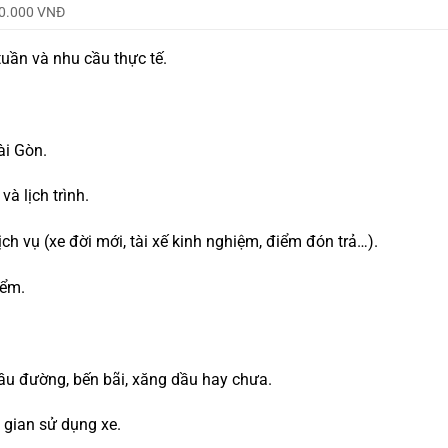
00.000 VNĐ
tuần và nhu cầu thực tế.
ài Gòn.
à lịch trình.
ch vụ (xe đời mới, tài xế kinh nghiệm, điểm đón trả…).
iểm.
cầu đường, bến bãi, xăng dầu hay chưa.
i gian sử dụng xe.