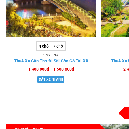
4 chỗ
7 chỗ
CẦN THƠ
Thuê Xe Cần Thơ Đi Sài Gòn Có Tài Xế
Thuê Xe Đ
Khoảng
1.400.000
₫
–
1.500.000
₫
2.
giá:
từ
ĐẶT XE NHANH
1.400.000₫
đến
1.500.000₫