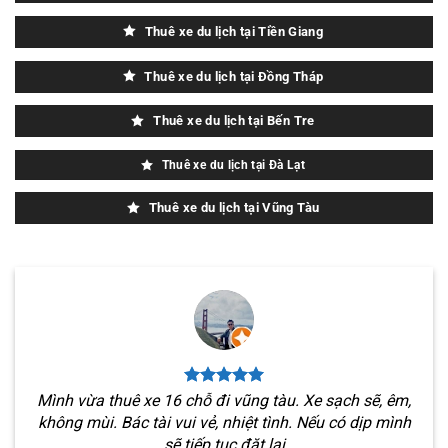
Thuê xe du lịch tại Tiền Giang
Thuê xe du lịch tại Đồng Tháp
Thuê xe du lịch tại Bến Tre
Thuê xe du lịch tại Đà Lạt
Thuê xe du lịch tại Vũng Tàu
Mình vừa thuê xe 16 chỗ đi vũng tàu. Xe sạch sẽ, êm,
không mùi. Bác tài vui vẻ, nhiệt tình. Nếu có dịp mình
sẽ tiếp tục đặt lại