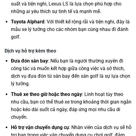
suất và tiện nghi, Lexus LS là lựa chọn phù hợp cho
những ai yêu thích sự tinh tế và mạnh mẽ.
Toyota Alphard
: Với thiết kế rộng rãi và tiện nghi, đây là
mẫu xe lý tưởng cho các nhóm bạn cùng nhau đi đánh
golf.
Dịch vụ hỗ trợ kèm theo
Đưa đón sân bay
: Nếu bạn là người thường xuyên đi
công tác và muốn kết hợp giữa công việc và sở thích,
dịch vụ đưa đón từ sân bay đến sân golf là sự lựa chọn
lý tưởng.
Thuê xe theo giờ hoặc theo ngày
: Linh hoạt tùy theo
nhu cầu, bạn có thể thuê xe trong khoảng thời gian ngắn
hoặc kéo dài suốt cả ngày, đáp ứng mọi nhu cầu di
chuyển.
Hỗ trợ vận chuyển dụng cụ
: Nhân viên của dịch vụ sẽ hỗ
trợ bạn trong việc vận chuyển dụng cụ chơi golf, đảm