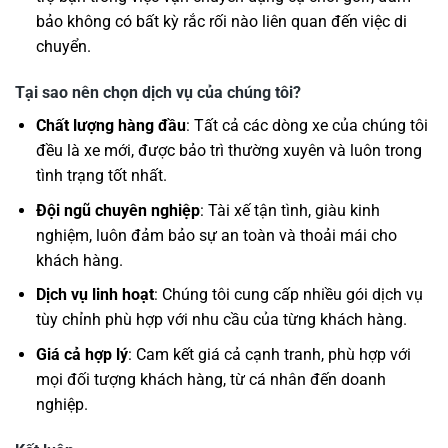
bảo không có bất kỳ rắc rối nào liên quan đến việc di
chuyển.
Tại sao nên chọn dịch vụ của chúng tôi?
Chất lượng hàng đầu
: Tất cả các dòng xe của chúng tôi
đều là xe mới, được bảo trì thường xuyên và luôn trong
tình trạng tốt nhất.
Đội ngũ chuyên nghiệp
: Tài xế tận tình, giàu kinh
nghiệm, luôn đảm bảo sự an toàn và thoải mái cho
khách hàng.
Dịch vụ linh hoạt
: Chúng tôi cung cấp nhiều gói dịch vụ
tùy chỉnh phù hợp với nhu cầu của từng khách hàng.
Giá cả hợp lý
: Cam kết giá cả cạnh tranh, phù hợp với
mọi đối tượng khách hàng, từ cá nhân đến doanh
nghiệp.