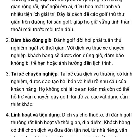
gian rộng rãi, ghế ngồi êm ái, điều hòa mát lạnh và
nhiều tiện ích giải trí. Đây là cách để các golf thủ thư
giãn trên đường tới sân golf, giúp họ giữ vững tinh thần
thoải mái trước mỗi trận đấu.
Đảm bảo đúng giờ
: Đánh golf đòi hỏi phải tuân thủ
nghiêm ngặt về thời gian. Với dịch vụ thuê xe chuyên
nghiệp, khách hàng sẽ được đón đúng giờ, đảm bảo
không bị trễ hẹn hoặc ảnh hưởng đến lịch trình.
Tài xế chuyên nghiệp
: Tài xế của dịch vụ thường có kinh
nghiệm, được đào tạo bài bản và hiểu rõ nhu cầu của
khách hàng. Họ không chỉ lái xe an toàn mà còn có thể
hỗ trợ vận chuyển gậy golf, túi đồ và các vật dụng cần
thiết khác.
Linh hoạt và tiện dụng
: Dịch vụ cho thuê xe đi đánh golf
thường rất linh hoạt về thời gian, địa điểm. Khách hàng
có thể chọn dịch vụ đưa đón tận nơi, từ nhà riêng, văn