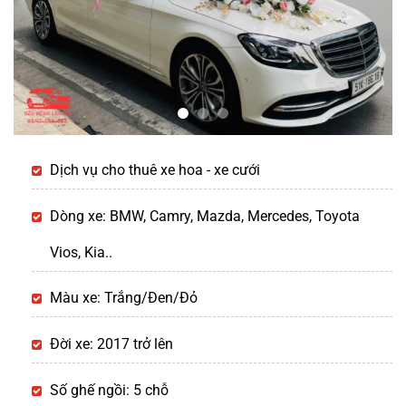
Dịch vụ cho thuê xe hoa - xe cưới
Dòng xe: BMW, Camry, Mazda, Mercedes, Toyota
Vios, Kia..
Màu xe: Trắng/Đen/Đỏ
Đời xe: 2017 trở lên
Số ghế ngồi: 5 chỗ