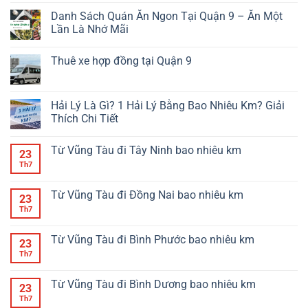
Danh Sách Quán Ăn Ngon Tại Quận 9 – Ăn Một
Lần Là Nhớ Mãi
Thuê xe hợp đồng tại Quận 9
Hải Lý Là Gì? 1 Hải Lý Bằng Bao Nhiêu Km? Giải
Thích Chi Tiết
Từ Vũng Tàu đi Tây Ninh bao nhiêu km
23
Th7
Từ Vũng Tàu đi Đồng Nai bao nhiêu km
23
Th7
Từ Vũng Tàu đi Bình Phước bao nhiêu km
23
Th7
Từ Vũng Tàu đi Bình Dương bao nhiêu km
23
Th7