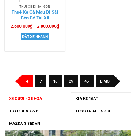
THUÊ XE ĐI SÀI GÒN
Thuê Xe Cà Mau Đi Sài
Gòn Có Tài Xế
Khoảng
2.600.000
₫
–
2.800.000
₫
giá:
từ
ĐẶT XE NHANH
2.600.000₫
đến
2.800.000₫
4
7
16
29
45
LIMO
XE CƯỚI - XE HOA
KIA K3 16AT
TOYOTA VIOS E
TOYOTA ALTIS 2.0
MAZDA 3 SEDAN