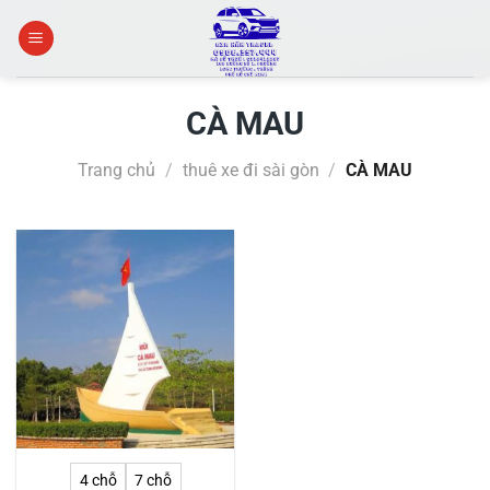
Skip
to
content
CÀ MAU
Trang chủ
/
thuê xe đi sài gòn
/
CÀ MAU
4 chỗ
7 chỗ