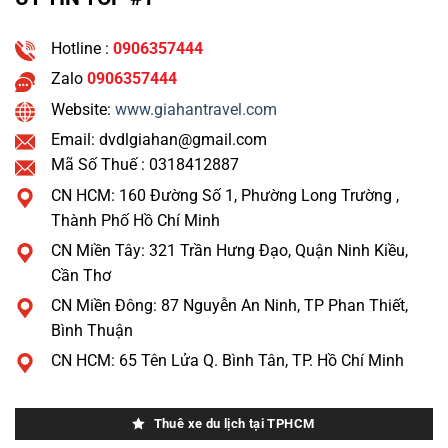
Hotline :
0906357444
Zalo
0906357444
Website:
www.giahantravel.com
Email: dvdlgiahan@gmail.com
Mã Số Thuế : 0318412887
CN HCM: 160 Đường Số 1, Phường Long Trường ,
Thành Phố Hồ Chí Minh
CN Miền Tây: 321 Trần Hưng Đạo, Quận Ninh Kiều,
Cần Thơ
CN Miền Đông: 87 Nguyễn An Ninh, TP Phan Thiết,
Bình Thuận
CN HCM: 65 Tên Lửa Q. Bình Tân, TP. Hồ Chí Minh
Thuê xe du lịch tại TPHCM