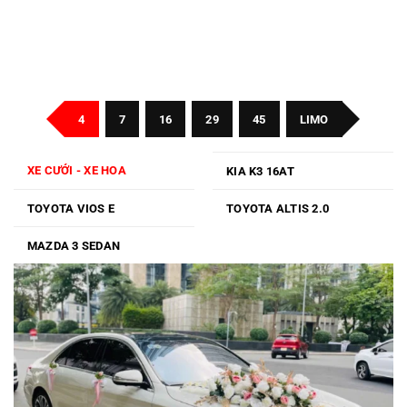
4
7
16
29
45
LIMO
XE CƯỚI - XE HOA
KIA K3 16AT
TOYOTA VIOS E
TOYOTA ALTIS 2.0
MAZDA 3 SEDAN