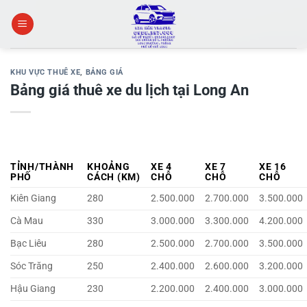
Skip
to
content
KHU VỰC THUÊ XE
,
BẢNG GIÁ
Bảng giá thuê xe du lịch tại Long An
TỈNH/THÀNH
KHOẢNG
XE 4
XE 7
XE 16
PHỐ
CÁCH (KM)
CHỖ
CHỖ
CHỖ
Kiên Giang
280
2.500.000
2.700.000
3.500.000
Cà Mau
330
3.000.000
3.300.000
4.200.000
Bạc Liêu
280
2.500.000
2.700.000
3.500.000
Sóc Trăng
250
2.400.000
2.600.000
3.200.000
Hậu Giang
230
2.200.000
2.400.000
3.000.000