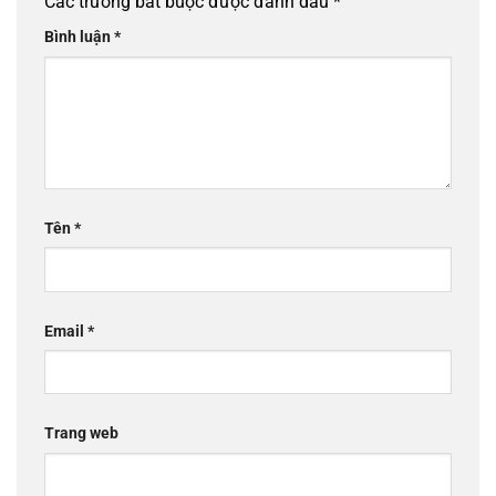
Các trường bắt buộc được đánh dấu
*
Bình luận
*
Tên
*
Email
*
Trang web