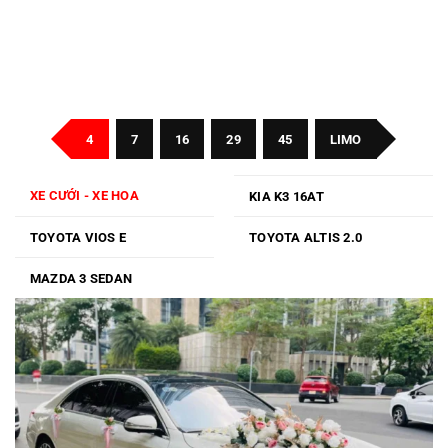
4
7
16
29
45
LIMO
XE CƯỚI - XE HOA
KIA K3 16AT
TOYOTA VIOS E
TOYOTA ALTIS 2.0
MAZDA 3 SEDAN