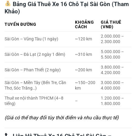
Bảng Giá Thuê Xe 16 Chỗ Tại Sài Gòn (Tham
Khảo)
KHOẢNG
GIÁ THUÊ
TUYẾN ĐƯỜNG
CÁCH
(VNĐ)
2.000.000 –
Sài Gòn – Vũng Tàu (1 ngày)
~120 km
2.300.000
5.000.000 –
Sài Gòn – Đà Lạt (2 ngày 1 đêm)
~310 km
5.500.000
3.800.000 –
Sài Gòn – Phan Thiết (2 ngày)
~200 km
4.200.000
Sài Gòn – Miền Tây (Bến Tre, Cần
~150–200
3.000.000 –
Thơ, Sóc Trăng…)
km
4.000.000
Thuê xe nội thành TPHCM (4–8
1.200.000 –
–
tiếng)
1.800.000
(Giá có thể thay đổi tùy thời điểm và nhu cầu thực tế)