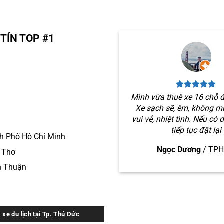
TÍN TOP #1
Mình vừa thuê xe 16 chỗ đ
Xe sạch sẽ, êm, không mù
vui vẻ, nhiệt tình. Nếu có 
tiếp tục đặt lại
h Phố Hồ Chí Minh
Ngọc Dương
/
TP
n Thơ
h Thuận
 xe du lịch tại Tp. Thủ Đức