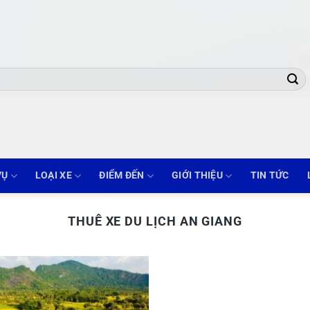
VỤ
LOẠI XE
ĐIỂM ĐẾN
GIỚI THIỆU
TIN TỨC
THUÊ XE DU LỊCH AN GIANG