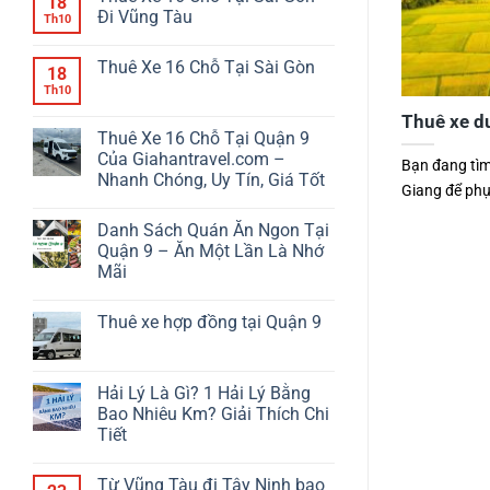
18
Đi Vũng Tàu
Th10
Thuê Xe 16 Chỗ Tại Sài Gòn
18
Th10
Thuê xe du
Thuê Xe 16 Chỗ Tại Quận 9
Của Giahantravel.com –
Bạn đang tìm 
Nhanh Chóng, Uy Tín, Giá Tốt
Giang để phục
Danh Sách Quán Ăn Ngon Tại
Quận 9 – Ăn Một Lần Là Nhớ
Mãi
Thuê xe hợp đồng tại Quận 9
Hải Lý Là Gì? 1 Hải Lý Bằng
Bao Nhiêu Km? Giải Thích Chi
Tiết
Từ Vũng Tàu đi Tây Ninh bao