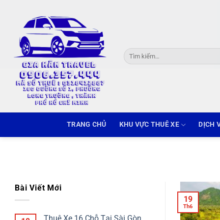
Skip
to
content
Tìm
kiếm:
TRANG CHỦ
KHU VỰC THUÊ XE
DỊCH 
Bài Viết Mới
19
Th6
Thuê Xe 16 Chỗ Tại Sài Gòn