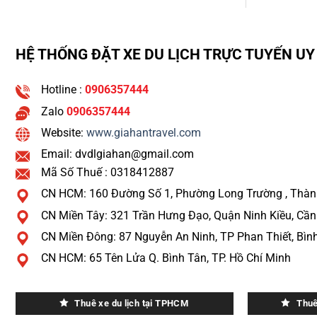
HỆ THỐNG ĐẶT XE DU LỊCH TRỰC TUYẾN UY 
Hotline :
0906357444
Zalo
0906357444
Website:
www.giahantravel.com
Email: dvdlgiahan@gmail.com
Mã Số Thuế : 0318412887
CN HCM: 160 Đường Số 1, Phường Long Trường , Thàn
CN Miền Tây: 321 Trần Hưng Đạo, Quận Ninh Kiều, Cầ
CN Miền Đông: 87 Nguyễn An Ninh, TP Phan Thiết, Bìn
CN HCM: 65 Tên Lửa Q. Bình Tân, TP. Hồ Chí Minh
Thuê xe du lịch tại TPHCM
Thuê