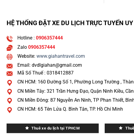
HỆ THỐNG ĐẶT XE DU LỊCH TRỰC TUYẾN UY 
Hotline :
0906357444
Zalo
0906357444
Website:
www.giahantravel.com
Email: dvdlgiahan@gmail.com
Mã Số Thuế : 0318412887
CN HCM: 160 Đường Số 1, Phường Long Trường , Thàn
CN Miền Tây: 321 Trần Hưng Đạo, Quận Ninh Kiều, Cầ
CN Miền Đông: 87 Nguyễn An Ninh, TP Phan Thiết, Bìn
CN HCM: 65 Tên Lửa Q. Bình Tân, TP. Hồ Chí Minh
Thuê xe du lịch tại TPHCM
Thuê