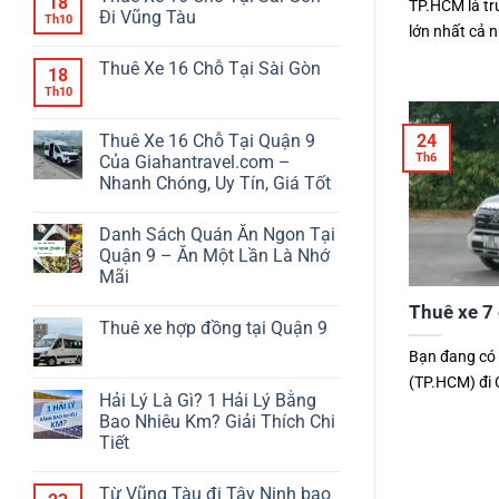
18
TP.HCM là tru
Đi Vũng Tàu
Th10
lớn nhất cả nư
Thuê Xe 16 Chỗ Tại Sài Gòn
18
Th10
Thuê Xe 16 Chỗ Tại Quận 9
24
Th6
Của Giahantravel.com –
Nhanh Chóng, Uy Tín, Giá Tốt
Danh Sách Quán Ăn Ngon Tại
Quận 9 – Ăn Một Lần Là Nhớ
Mãi
Thuê xe 7 
Thuê xe hợp đồng tại Quận 9
Bạn đang có 
(TP.HCM) đi C
Hải Lý Là Gì? 1 Hải Lý Bằng
Bao Nhiêu Km? Giải Thích Chi
Tiết
Từ Vũng Tàu đi Tây Ninh bao