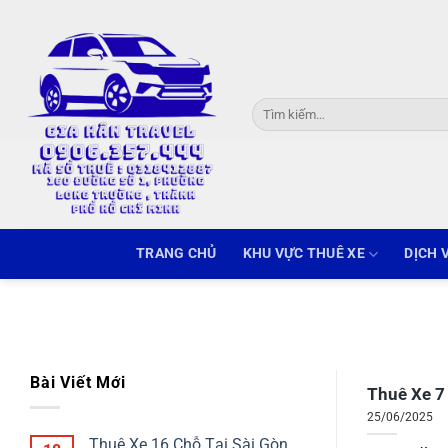
Skip
to
content
Tìm
kiếm:
TRANG CHỦ
KHU VỰC THUÊ XE
DỊCH 
Bài Viết Mới
Thuê Xe 7
25/06/2025
Thuê Xe 16 Chỗ Tại Sài Gòn