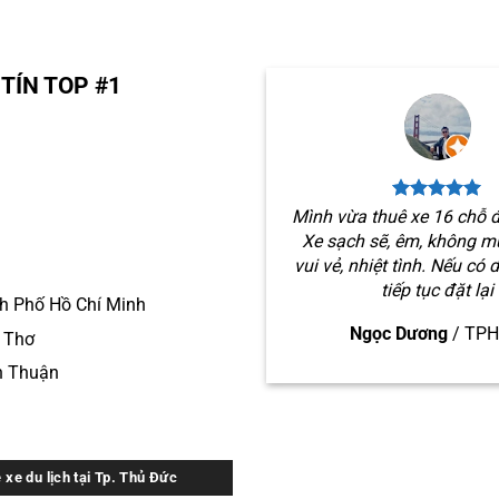
TÍN TOP #1
Mình vừa thuê xe 16 chỗ đ
Xe sạch sẽ, êm, không mù
vui vẻ, nhiệt tình. Nếu có 
tiếp tục đặt lại
h Phố Hồ Chí Minh
Ngọc Dương
/
TP
n Thơ
h Thuận
 xe du lịch tại Tp. Thủ Đức