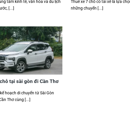
ng tâm kinh tế, văn hóa và du lịch
Thuê xe 7 chỗ có tài xế là lựa ch
ớc, [...]
những chuyến [...]
chỗ tại sài gòn đi Cần Thơ
kế hoạch di chuyển từ Sài Gòn
ần Thơ cùng [...]