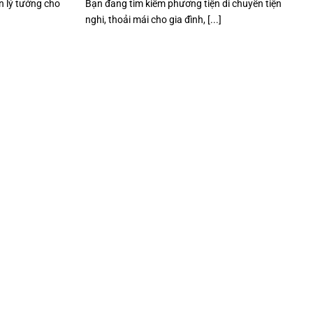
ọn lý tưởng cho
Bạn đang tìm kiếm phương tiện di chuyển tiện
nghi, thoải mái cho gia đình, [...]