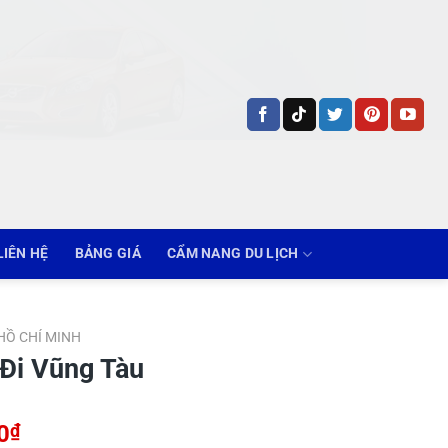
LIÊN HỆ
BẢNG GIÁ
CẨM NANG DU LỊCH
 HỒ CHÍ MINH
 Đi Vũng Tàu
Khoảng
0
₫