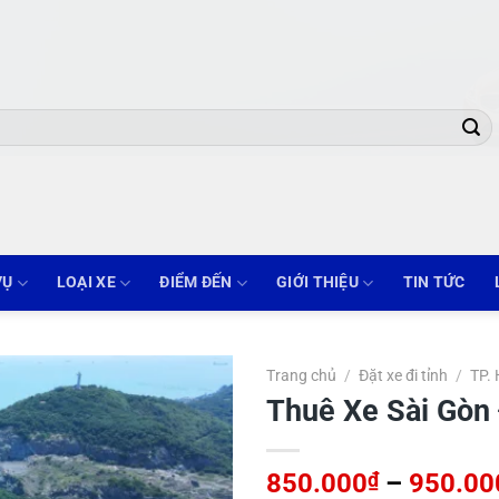
VỤ
LOẠI XE
ĐIỂM ĐẾN
GIỚI THIỆU
TIN TỨC
Trang chủ
/
Đặt xe đi tỉnh
/
TP.
Thuê Xe Sài Gòn
850.000
₫
–
950.00