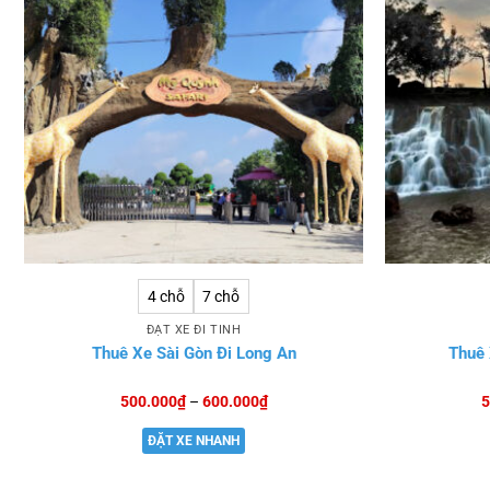
4 chỗ
7 chỗ
ĐẶT XE ĐI TỈNH
Thuê Xe Sài Gòn Đi Long An
Thuê 
Khoảng
500.000
₫
–
600.000
₫
5
giá:
từ
ĐẶT XE NHANH
500.000₫
đến
600.000₫