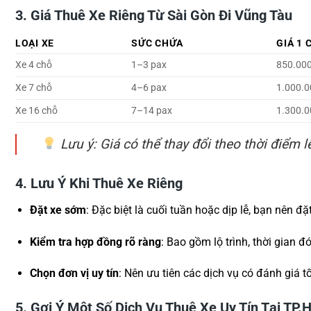
3. Giá Thuê Xe Riêng Từ Sài Gòn Đi Vũng Tàu
LOẠI XE
SỨC CHỨA
GIÁ 1 
Xe 4 chỗ
1–3 pax
850.000
Xe 7 chỗ
4–6 pax
1.000.0
Xe 16 chỗ
7–14 pax
1.300.0
Lưu ý
: Giá có thể thay đổi theo thời điểm l
4. Lưu Ý Khi Thuê Xe Riêng
Đặt xe sớm
: Đặc biệt là cuối tuần hoặc dịp lễ, bạn nên đ
Kiểm tra hợp đồng rõ ràng
: Bao gồm lộ trình, thời gian đó
Chọn đơn vị uy tín
: Nên ưu tiên các dịch vụ có đánh giá tố
5. Gợi Ý Một Số Dịch Vụ Thuê Xe Uy Tín Tại TP