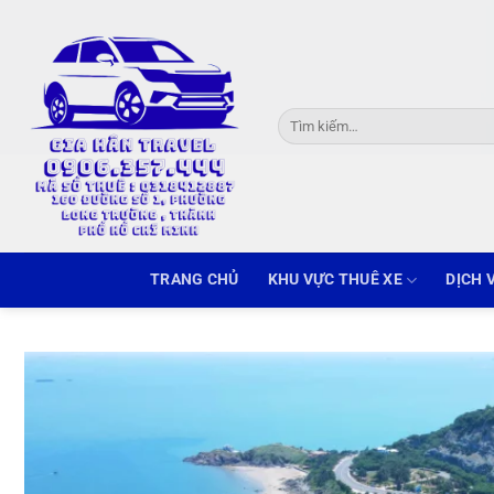
Skip
to
content
Tìm
kiếm:
TRANG CHỦ
KHU VỰC THUÊ XE
DỊCH 