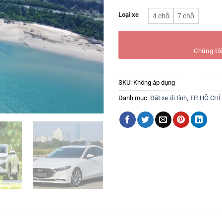
Loại xe
4 chỗ
7 chỗ
Chúng tôi
SKU:
Không áp dụng
Danh mục:
Đặt xe đi tỉnh
,
TP. HỒ CH