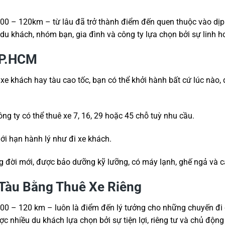
 – 120km – từ lâu đã trở thành điểm đến quen thuộc vào dịp c
 khách, nhóm bạn, gia đình và công ty lựa chọn bởi sự linh hoạt,
TP.HCM
 xe khách hay tàu cao tốc, bạn có thể khởi hành bất cứ lúc nào,
ng ty có thể thuê xe 7, 16, 29 hoặc 45 chỗ tuỳ nhu cầu.
iới hạn hành lý như đi xe khách.
ng đời mới, được bảo dưỡng kỹ lưỡng, có máy lạnh, ghế ngả và cá
 Tàu Bằng Thuê Xe Riêng
 – 120 km – luôn là điểm đến lý tưởng cho những chuyến đi c
c nhiều du khách lựa chọn bởi sự tiện lợi, riêng tư và chủ động 