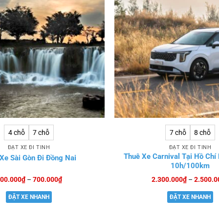
4 chỗ
7 chỗ
7 chỗ
8 chỗ
ĐẶT XE ĐI TỈNH
ĐẶT XE ĐI TỈNH
Thuê Xe Carnival Tại Hồ Chí
Xe Sài Gòn Đi Đồng Nai
10h/100km
Khoảng
00.000
₫
–
700.000
₫
2.300.000
₫
–
2.500.0
giá:
từ
ĐẶT XE NHANH
ĐẶT XE NHANH
500.000₫
đến
700.000₫