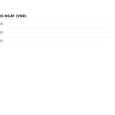
NG NGÀY (VNĐ)
00
00
00