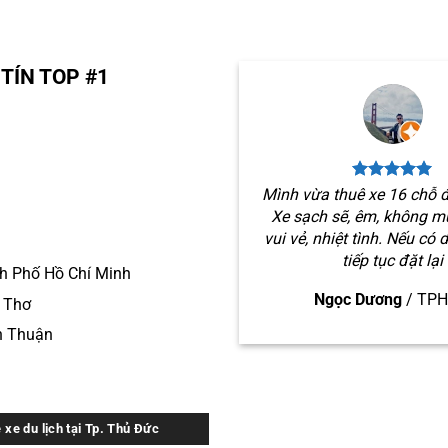
TÍN TOP #1
Mình vừa thuê xe 16 chỗ đ
Xe sạch sẽ, êm, không mù
vui vẻ, nhiệt tình. Nếu có 
tiếp tục đặt lại
h Phố Hồ Chí Minh
Ngọc Dương
/
TP
n Thơ
h Thuận
 xe du lịch tại Tp. Thủ Đức