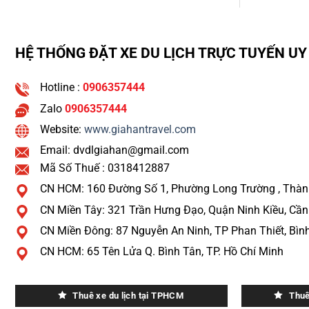
HỆ THỐNG ĐẶT XE DU LỊCH TRỰC TUYẾN UY 
Hotline :
0906357444
Zalo
0906357444
Website:
www.giahantravel.com
Email: dvdlgiahan@gmail.com
Mã Số Thuế : 0318412887
CN HCM: 160 Đường Số 1, Phường Long Trường , Thàn
CN Miền Tây: 321 Trần Hưng Đạo, Quận Ninh Kiều, Cầ
CN Miền Đông: 87 Nguyễn An Ninh, TP Phan Thiết, Bìn
CN HCM: 65 Tên Lửa Q. Bình Tân, TP. Hồ Chí Minh
Thuê xe du lịch tại TPHCM
Thuê