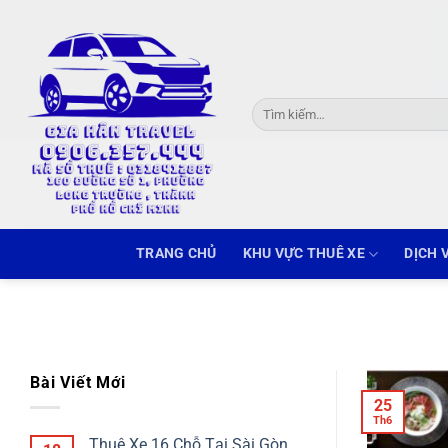
Skip
to
content
Tìm
kiếm:
TRANG CHỦ
KHU VỰC THUÊ XE
DỊCH 
Bài Viết Mới
25
Th6
Thuê Xe 16 Chỗ Tại Sài Gòn