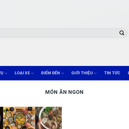
VỤ
LOẠI XE
ĐIỂM ĐẾN
GIỚI THIỆU
TIN TỨC
MÓN ĂN NGON