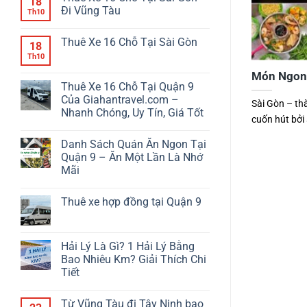
18
Đi Vũng Tàu
Th10
Thuê Xe 16 Chỗ Tại Sài Gòn
18
Th10
Món Ngon 
Thuê Xe 16 Chỗ Tại Quận 9
Của Giahantravel.com –
Sài Gòn – th
Nhanh Chóng, Uy Tín, Giá Tốt
cuốn hút bởi 
Danh Sách Quán Ăn Ngon Tại
Quận 9 – Ăn Một Lần Là Nhớ
Mãi
Thuê xe hợp đồng tại Quận 9
Hải Lý Là Gì? 1 Hải Lý Bằng
Bao Nhiêu Km? Giải Thích Chi
Tiết
Từ Vũng Tàu đi Tây Ninh bao