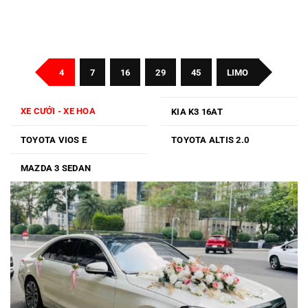
4
7
16
29
45
LIMO
XE CƯỚI - XE HOA
KIA K3 16AT
TOYOTA VIOS E
TOYOTA ALTIS 2.0
MAZDA 3 SEDAN