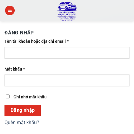
Skip
to
content
ĐĂNG NHẬP
Bắt
Tên tài khoản hoặc địa chỉ email
*
buộc
Bắt
Mật khẩu
*
buộc
Ghi nhớ mật khẩu
Đăng nhập
Quên mật khẩu?